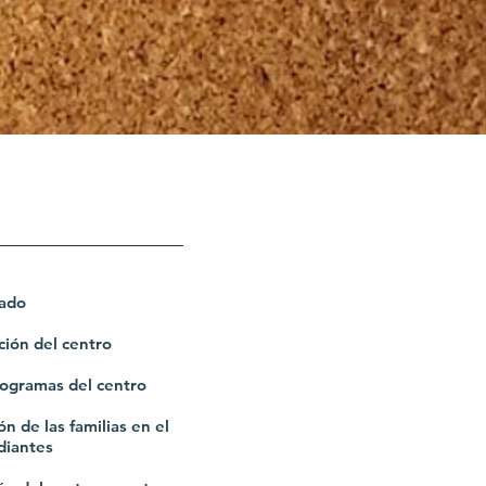
rado
ción del centro
rogramas del centro
n de las familias en el
diantes