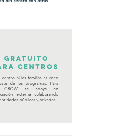
ón del centro con otras
II Gratuito
ara centros
l centro ni las familias asumen
oste de los programas. Para
lo GROW se apoya en
nciación externa colaborando
entidades públicas y privadas.