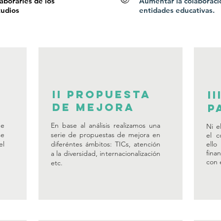
aborarles de los
Aumentar la colaboraci
tudios
entidades educativas.
ii Propuesta
I
de mejora
p
de
En base al análisis realizamos una
Ni e
se
serie de propuestas de mejora en
el c
el
diferéntes ámbitos: TICs, atención
el
fina
a la diversidad, internacionalización
con 
etc.