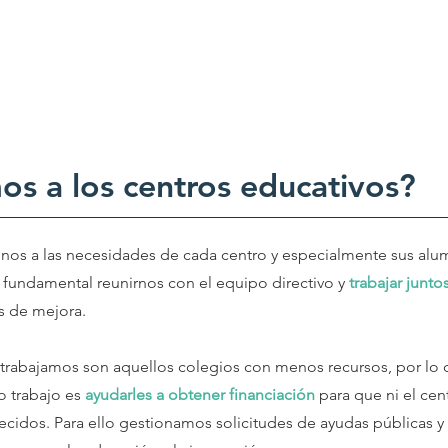
us
Colegios y FP
Participación juvenil
Cursos
No
 a los centros educativos?
s a las necesidades de cada centro y especialmente sus alu
s fundamental reunirnos con el equipo directivo y
trabajar junto
os de mejora.
ue trabajamos son aquellos colegios con menos recursos, por l
o trabajo es
ayudarles a obtener financiación
para que ni el cent
ecidos. Para ello gestionamos solicitudes de ayudas públicas 