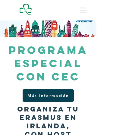
GROW
Programa
especial
con CEC
Más información
Organiza tu
erasmus en
irlanda,
con host